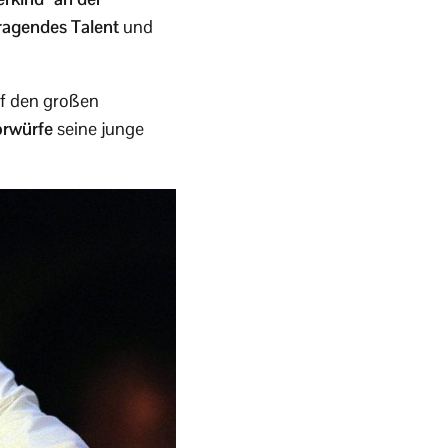
ragendes Talent
und
uf den großen
orwürfe
seine junge