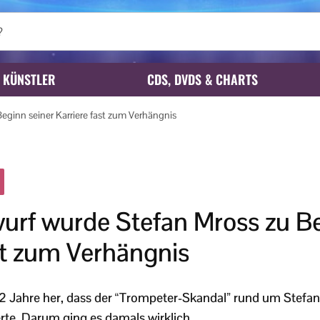
KÜNSTLER
CDS, DVDS & CHARTS
eginn seiner Karriere fast zum Verhängnis
urf wurde Stefan Mross zu Be
st zum Verhängnis
22 Jahre her, dass der “Trompeter-Skandal” rund um Stefa
rte. Darum ging es damals wirklich.