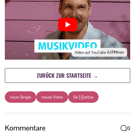
Video auf YouTube ÃƒÂ¶ffnen
ZURÜCK ZUR STARTSEITE →
neue Single
neues Video
Se├▒oritas
Kommentare
0