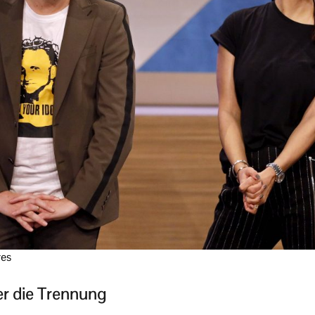
res
er die Trennung