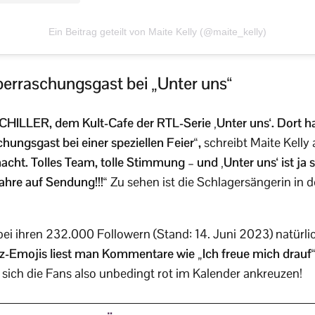
Ein Beitrag geteilt von Maite Kelly (@maite_kelly)
berraschungsgast bei „Unter uns“
SCHILLER, dem Kult-Cafe der RTL-Serie ‚Unter uns‘. Dort ha
hungsgast bei einer speziellen Feier“,
schreibt Maite Kelly
ht. Tolles Team, tolle Stimmung – und ‚Unter uns‘ ist ja 
hre auf Sendung!!!“
Zu sehen ist die Schlagersängerin in
bei ihren 232.000 Followern (Stand: 14. Juni 2023) natürli
z-Emojis liest man Kommentare wie „Ich freue mich drauf“
 sich die Fans also unbedingt rot im Kalender ankreuzen!