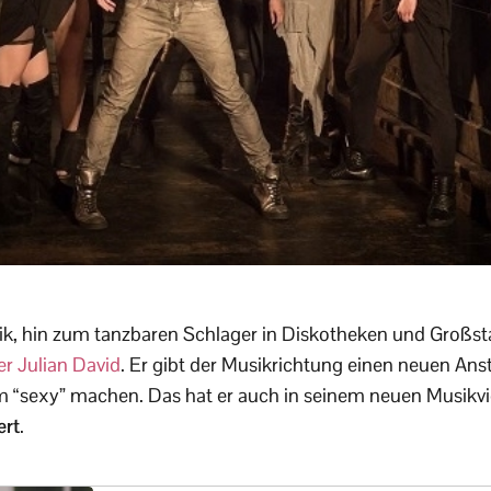
k, hin zum tanzbaren Schlager in Diskotheken und Großsta
er
Julian David
. Er gibt der Musikrichtung einen neuen Anstr
m “sexy” machen. Das hat er auch in seinem neuen Musikv
ert
.