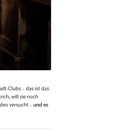
dt-Clubs – das ist das
ich, will sie noch
ideo versucht –
und es