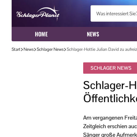
HOME
NEWS
Start
News
Schlager News
Schlager-Hottie Julian David zu aufreiz
SCHLAGER NEWS
Schlager-Ho
Öffentlichk
Am vergangenen Freitag
Zeitgleich erschien au
Sänger große Aufmerk