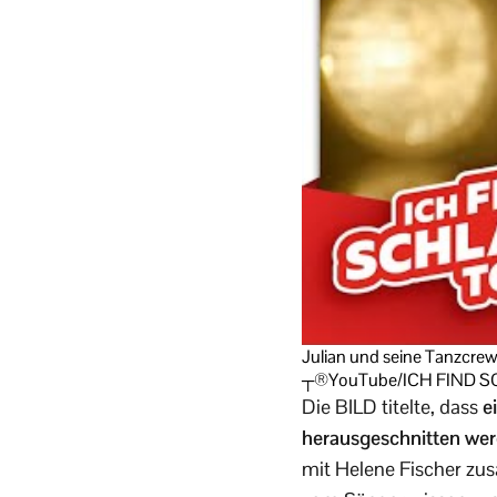
Julian und seine Tanzcre
┬®YouTube/ICH FIND S
Die BILD titelte, dass
e
herausgeschnitten we
mit Helene Fischer zus