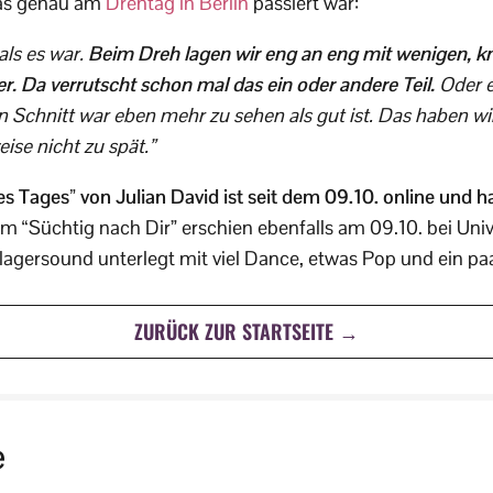
as genau am
Drehtag in Berlin
passiert war:
 als es war.
Beim Dreh lagen wir eng an eng mit wenigen, k
. Da verrutscht schon mal das ein oder andere Teil.
Oder e
n Schnitt war eben mehr zu sehen als gut ist. Das haben wir
ise nicht zu spät.”
 Tages” von Julian David ist seit dem 09.10. online und h
m “Süchtig nach Dir” erschien ebenfalls am 09.10. bei Uni
lagersound unterlegt mit viel Dance, etwas Pop und ein paa
ZURÜCK ZUR STARTSEITE →
e