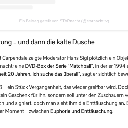
Ein Beitrag geteilt von STARnacht (@starnacht.tv)
ung – und dann die kalte Dusche
Carpendale zeigte Moderator Hans Sigl plötzlich ein Obje
macht: eine
DVD-Box der Serie “Matchball”
, in der er 1994
seit 20 Jahren. Ich suche das überall”
, sagt er sichtlich bew
ß – ein Stück Vergangenheit, das wieder greifbar wird. Doc
ein Geschenk für ihn, sondern soll unter den Zuschauern v
ch und signiert, doch man sieht ihm die Enttäuschung an. E
er Moment – zwischen
Euphorie und Enttäuschung
.