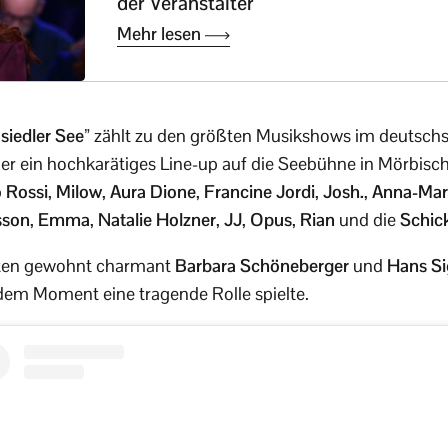
der Veranstalter
Mehr lesen
siedler See”
zählt zu den größten Musikshows im deutsc
r ein hochkarätiges Line-up auf die Seebühne in Mörbisch
 Rossi
,
Milow
,
Aura Dione
,
Francine Jordi
,
Josh.
,
Anna-Mar
sson
,
Emma
,
Natalie Holzner
,
JJ
,
Opus
,
Rian
und die
Schick
ten gewohnt charmant
Barbara Schöneberger
und
Hans Si
m Moment eine tragende Rolle spielte.