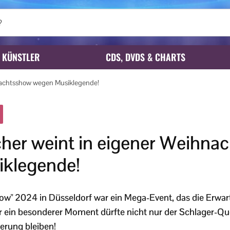
KÜNSTLER
CDS, DVDS & CHARTS
hnachtsshow wegen Musiklegende!
cher weint in eigener Weihna
klegende!
how" 2024 in Düsseldorf war ein Mega-Event, das die Erwa
er ein besonderer Moment dürfte nicht nur der Schlager-Q
erung bleiben!