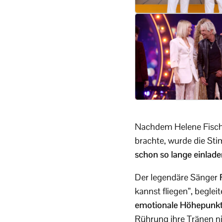
Nachdem Helene Fische
brachte, wurde die Sti
schon so lange einladen
Der legendäre Sänger
kannst fliegen”, beglei
emotionale Höhepunkt 
Rührung ihre Tränen n