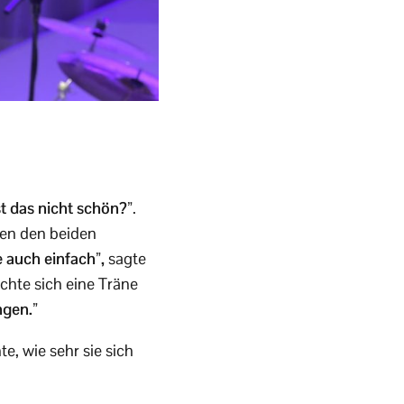
st das nicht schön?”
.
hen den beiden
e auch einfach”,
sagte
chte sich eine Träne
ngen.”
e, wie sehr sie sich