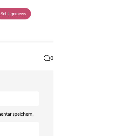
Schlagernews
0
entar speichern.