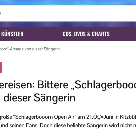
KÜNSTLER
CDS, DVDS & CHARTS
booom“-Absage von dieser Sängerin
bereisen: Bittere „Schlagerbo
 dieser Sängerin
große “Schlagerbooom Open Air” am 21.ÔÇ»Juni in Kitzbühel
 und seinen Fans. Doch diese beliebte Sängerin wird nicht m