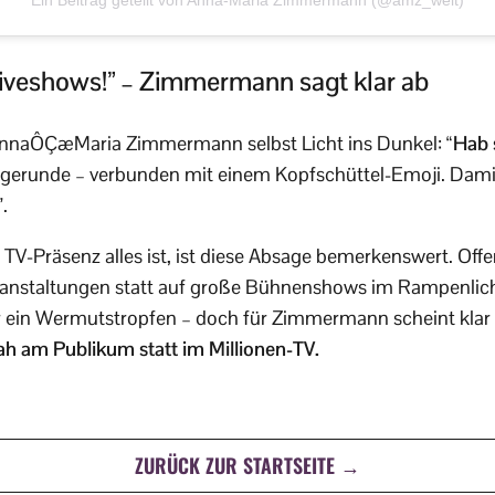
Ein Beitrag geteilt von Anna-Maria Zimmermann (@amz_welt)
Liveshows!” – Zimmermann sagt klar ab
 AnnaÔÇæMaria Zimmermann selbst Licht ins Dunkel:
“Hab 
ragerunde – verbunden mit einem Kopfschüttel-Emoji. Damit i
.
r TV-Präsenz alles ist, ist diese Absage bemerkenswert. Off
eranstaltungen statt auf große Bühnenshows im Rampenlicht
ar ein Wermutstropfen – doch für Zimmermann scheint klar 
: nah am Publikum statt im Millionen-TV.
ZURÜCK ZUR STARTSEITE →