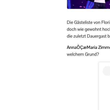
Die Gästeliste von Flor
doch wie gewohnt hochk
die zuletzt Dauergast 
AnnaÔÇæMaria Zimme
welchem Grund?