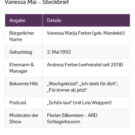
Vanessa Mai – Steckbrief
Angabe
Details
Bürgerlicher
Vanessa Marija Ferber (geb. Mandekić)
Name
Geburtstag
2. Mai 1992
Ehemann &
Andreas Ferber (verheiratet seit 2018)
Manager
Bekannte Hits
„Wachgeküsst“, „Ich sterb für dich“,
„Für immer ab jetzt“
Podcast
„Schön laut“ (mit Lola Weippert)
Moderator der
Florian Silbereisen – ARD
Show
Schlagerbooom