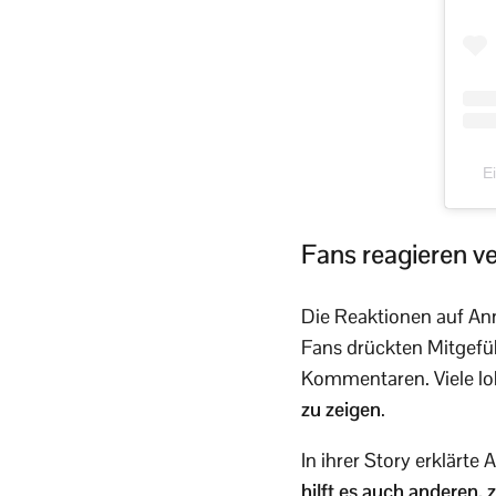
E
Fans reagieren ve
Die Reaktionen auf An
Fans drückten Mitgefüh
Kommentaren. Viele lob
zu zeigen
.
In ihrer Story erklärte
hilft es auch anderen, 