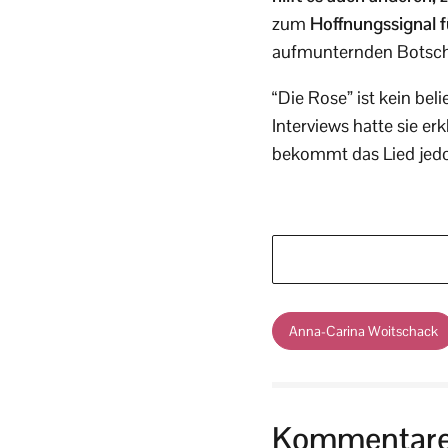
zum
Hoffnungssignal f
aufmunternden Botsch
“Die Rose” ist kein be
Interviews hatte sie e
bekommt das Lied jed
Anna-Carina Woitschack
Kommentar