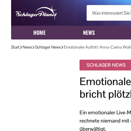
HOME
NEWS
Start
News
Schlager News
Emotionaler Auftritt: Anna-Carina Woit
SCHLAGER NEWS
Emotionale
bricht plötz
Ein emotionaler Live-M
rechnete niemand mit d
überwältigt.