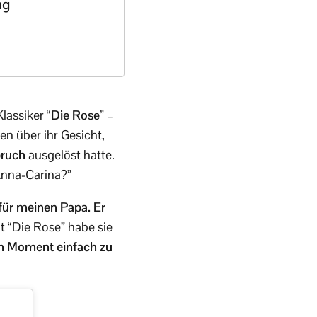
ng
Klassiker
“Die Rose”
–
n über ihr Gesicht,
ruch
ausgelöst hatte.
Anna-Carina?”
 für meinen Papa. Er
it “Die Rose” habe sie
m Moment einfach zu