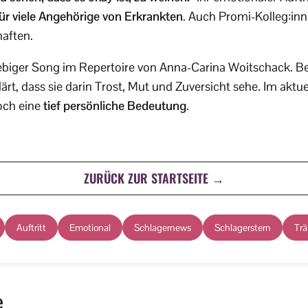
ür viele Angehörige von Erkrankten
. Auch Promi-Kolleg:in
aften.
liebiger Song im Repertoire von Anna-Carina Woitschack. Be
rklärt, dass sie darin Trost, Mut und Zuversicht sehe. Im a
och eine
tief persönliche Bedeutung
.
ZURÜCK ZUR STARTSEITE →
Auftritt
Emotional
Schlagernews
Schlagerstern
Tr
e