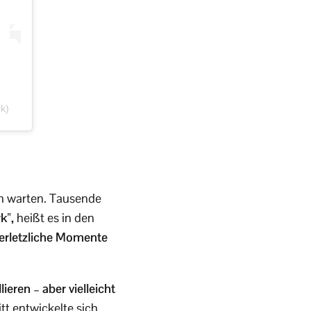
k)
ch warten. Tausende
rk”,
heißt es in den
erletzliche Momente
eren – aber vielleicht
tt entwickelte sich