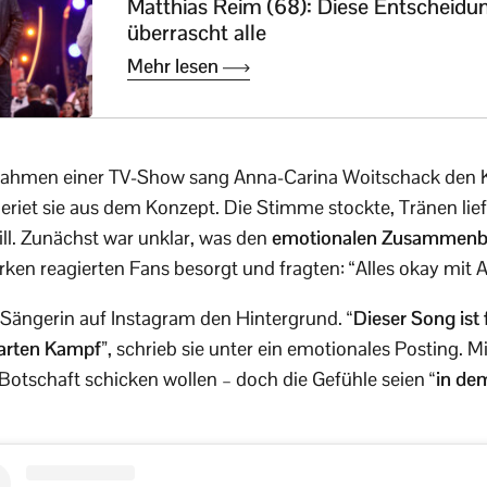
Matthias Reim (68): Diese Entscheidu
überrascht alle
Mehr lesen
 Rahmen einer TV-Show sang Anna-Carina Woitschack den 
riet sie aus dem Konzept. Die Stimme stockte, Tränen liefe
ll. Zunächst war unklar, was den
emotionalen Zusammenb
rken reagierten Fans besorgt und fragten: “Alles okay mit 
ie Sängerin auf Instagram den Hintergrund.
“Dieser Song ist
arten Kampf”
, schrieb sie unter ein emotionales Posting. M
Botschaft schicken wollen – doch die Gefühle seien
“in de