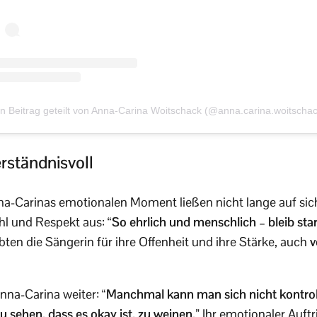
in Beitrag geteilt von Anna-Carina Woitschack (@anna.carina.woitschac
rständnisvoll
na-Carinas emotionalen Moment ließen nicht lange auf si
l und Respekt aus: “
So ehrlich und menschlich – bleib sta
ten die Sängerin für ihre Offenheit und ihre Stärke, auch
v
 Anna-Carina weiter:
“Manchmal kann man sich nicht kontrolli
zu sehen, dass es okay ist, zu weinen.”
Ihr emotionaler Auftri