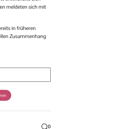
nen meldeten sich mit
reits in früheren
ktuellen Zusammenhang
änen
0