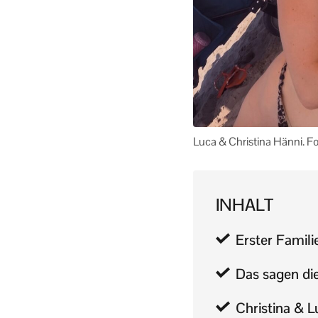
Luca & Christina Hänni. F
INHALT
Erster Famil
Das sagen di
Christina & L