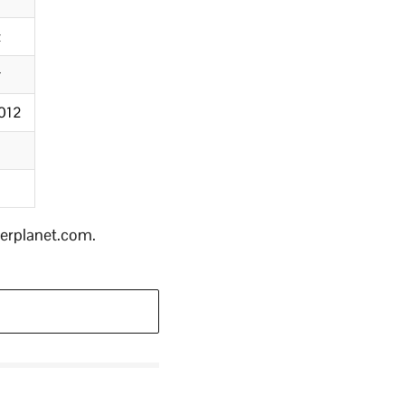
z
r
012
erplanet.com.