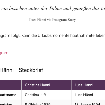
 ein bisschen unter der Palme und genießen das to
Luca Hänni via Instagram-Story
gram folgt, kann die Urlaubsmomente hautnah miterleben –
agram
Hänni – Steckbrief
Christina Hänni
Luca Hänni
burtsname
Christina Luft
Luca Hänni
urtstag
8. Oktober 1989
13. Januar 1994