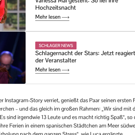
Vanessa Mai gesteht: So lief ihre
Hochzeitsnacht
Mehr lesen
SCHLAGER NEWS
Schlagernacht der Stars: Jetzt reagier
der Veranstalter
Mehr lesen
er Instagram-Story verriet, genießt das Paar seinen ersten
chen – und das gleich im großen Rahmen: „Wir sind mit 
! Es sind irgendwie 13 Leute und es macht richtig Spaß“, so
 ihre Ferien in einem spanischen Städtchen am Meer südwe
Erholung nach dem ganzen Stress“, wie Luca ergänzte.