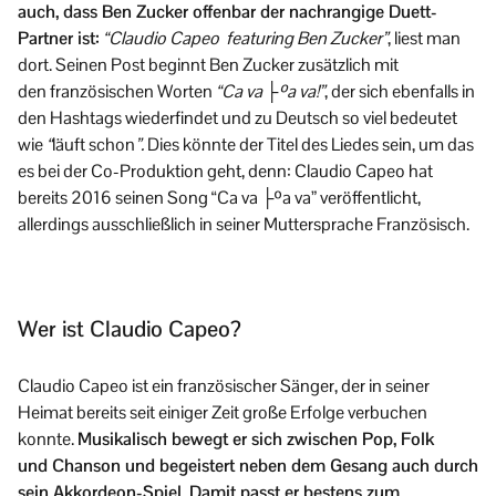
auch, dass Ben Zucker offenbar der nachrangige Duett-
Partner ist:
“Claudio Capeo featuring Ben Zucker”
, liest man
dort. Seinen Post beginnt Ben Zucker zusätzlich mit
den französischen Worten
“Ca va ├ºa va!”
, der sich ebenfalls in
den Hashtags wiederfindet und zu Deutsch so viel bedeutet
wie
“
läuft schon
”.
Dies könnte der Titel des Liedes sein, um das
es bei der Co-Produktion geht, denn: Claudio Capeo hat
bereits 2016 seinen Song “Ca va ├ºa va” veröffentlicht,
allerdings ausschließlich in seiner Muttersprache Französisch.
Wer ist Claudio Capeo?
Claudio Capeo ist ein französischer Sänger, der in seiner
Heimat bereits seit einiger Zeit große Erfolge verbuchen
konnte.
Musikalisch bewegt er sich zwischen Pop, Folk
und Chanson und begeistert neben dem Gesang auch durch
sein Akkordeon-Spiel. Damit passt er bestens zum