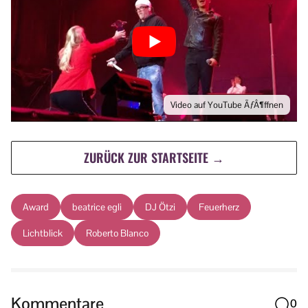
Video auf YouTube ÃƒÂ¶ffnen
ZURÜCK ZUR STARTSEITE →
Award
beatrice egli
DJ Ötzi
Feuerherz
Lichtblick
Roberto Blanco
Kommentare
0