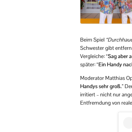
Beim Spiel
“Durchhau
Schwester gibt entfer
Vergleiche:
“Sag aber 
später:
“Ein Handy nac
Moderator Matthias Opd
Handys sehr groß.”
Dem
irritiert – nicht nur 
Entfremdung von real