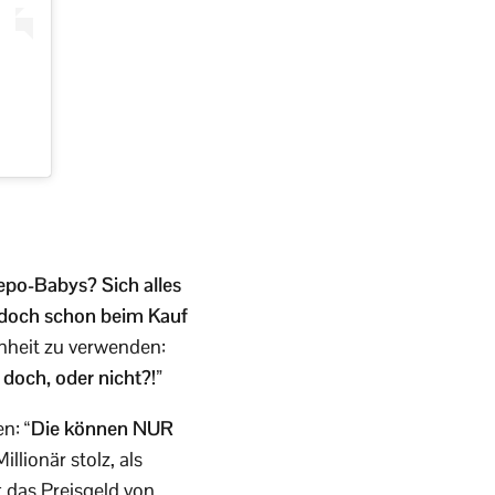
Nepo-Babys? Sich alles
 doch schon beim Kauf
inheit zu verwenden:
doch, oder nicht?!”
en:
“Die können NUR
llionär stolz, als
 das Preisgeld von