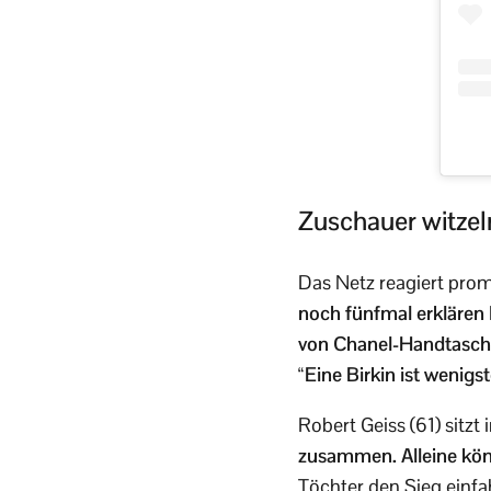
Zuschauer witzel
Das Netz reagiert prom
noch fünfmal erklären
von Chanel-Handtasche
“Eine Birkin ist wenig
Robert Geiss (61) sitz
zusammen. Alleine kön
Töchter den Sieg einf