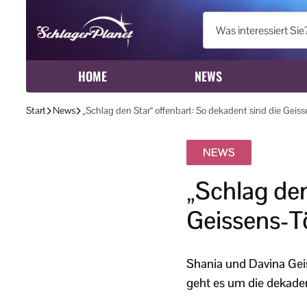
HOME
NEWS
Start
News
„Schlag den Star“ offenbart: So dekadent sind die Geiss
NEWS
„Schlag den
Geissens-Tö
Shania und Davina Gei
geht es um die dekaden