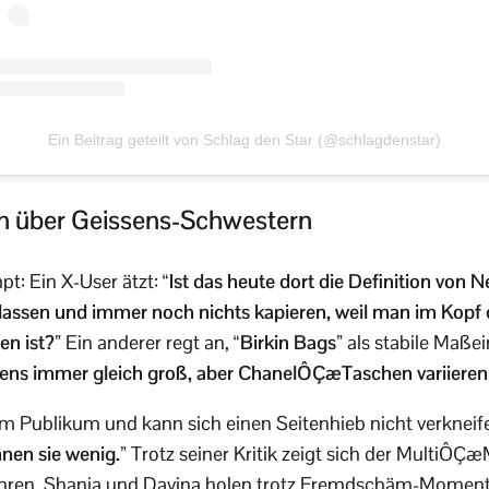
Ein Beitrag geteilt von Schlag den Star (@schlagdenstar)
n über Geissens-Schwestern
pt: Ein X-User ätzt:
“Ist das heute dort die Definition von 
 lassen und immer noch nichts kapieren, weil man im Kopf
n ist?”
Ein anderer regt an,
“Birkin Bags”
als stabile Maße
stens immer gleich groß, aber ChanelÔÇæTaschen variieren 
t im Publikum und kann sich einen Seitenhieb nicht verkneif
nen sie wenig.”
Trotz seiner Kritik zeigt sich der MultiÔÇæMi
ahren. Shania und Davina holen trotz Fremdschäm-Moment