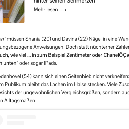
hinter seinen Schmerzen
Mehr lesen
en”
müssen Shania (20) und Davina (22) Nägel in eine Wand
nungsbezogene Anweisungen. Doch statt nüchterner Zahlen 
auch, wie viel … in zum Beispiel Zentimeter oder ChanelÔ
h unten”
oder sogar iPads.
enhövel (54) kann sich einen Seitenhieb nicht verkneifen
 Publikum bleibt das Lachen im Halse stecken. Viele Zusc
angesichts der ungewöhnlichen Vergleichsgrößen, sondern au
en Alltagsmaßen.