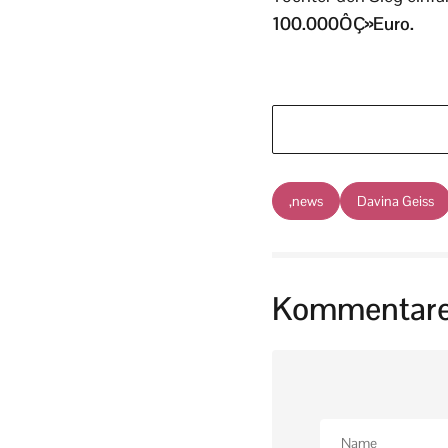
100.000ÔÇ»Euro.
,news
Davina Geiss
Kommentar