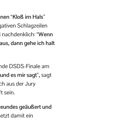
inen “Kloß im Hals”
gativen Schlagzeilen
 nachdenklich: “
Wenn
raus, dann gehe ich halt
hende DSDS-Finale am
 und es mir sagt”,
sagt
ich aus der Jury
t sein.
 Freundes geäußert und
etzt damit ein