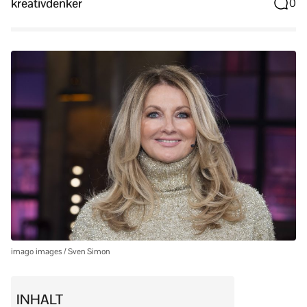
kreativdenker
0
imago images / Sven Simon
INHALT