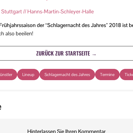
 Stuttgart // Hanns-Martin-Schleyer-Halle
Frühjahrssaison der “Schlagernacht des Jahres” 2018 ist be
ich also beeilen!
ZURÜCK ZUR STARTSEITE →
ünstler
Lineup
Schlagernacht des Jahres
Termine
Tick
e
Hinterlassen Sie Ihren Kommentar