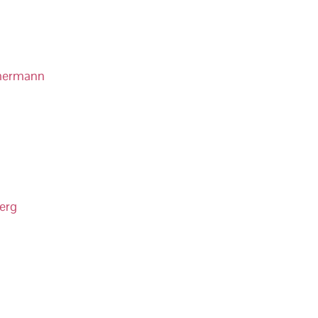
mermann
erg