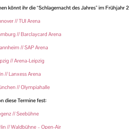
en könnt ihr die “Schlagernacht des Jahres” im Frühjahr 20
nover // TUI Arena
amburg // Barclaycard Arena
annheim // SAP Arena
ipzig // Arena-Leipzig
ln // Lanxess Arena
ünchen // Olympiahalle
 diese Termine fest:
egenz // Seebühne
rlin // Waldbühne – Open-Air