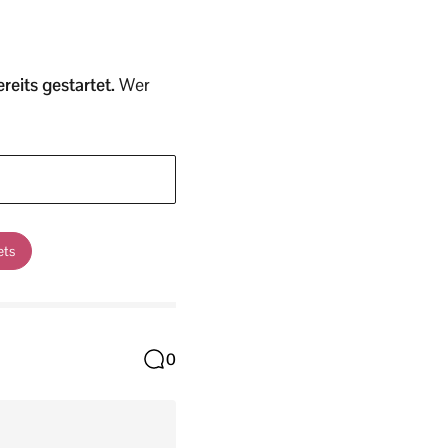
reits gestartet.
Wer
ets
0