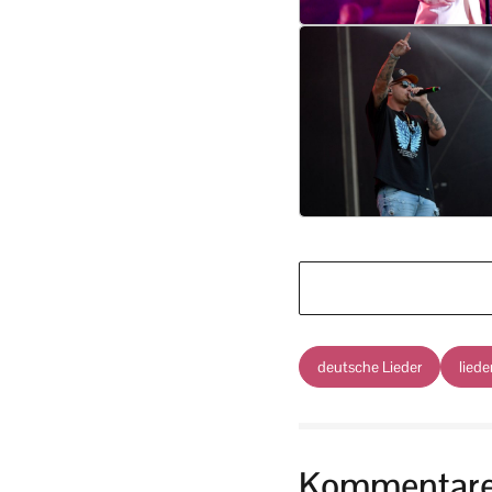
deutsche Lieder
liede
Kommentar