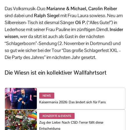
Das Volksmusik-Duo
Marianne & Michael, Carolin Reiber
sind dabei und
Ralph Siegel
mit Frau Laura sowieso. Neu am
Silbereisen-Tisch ist diesmal Sänger
Oli P.
(“Alles Gute!”) in
Lederhose mit seiner Frau Pauline im zünftigen Dirndl.
Insider
wissen
, wer da sitzt ist auch als Gast in der nächsten
“Schlagerboom”-Sendung (2. November in Dortmund) und
so gut wie sicher bei der Tour “Das große Schlagerfest XXL –
Die Party des Jahres” im nächsten Jahr gesetzt.
Die Wiesn ist ein kollektiver Wallfahrtsort
NEWS
Kaisermania 2026: Das ändert sich für Fans
KONZERTE & EVENTS
Zug der Liebe: Nach CSD-Terror fällt diese
Entscheidung