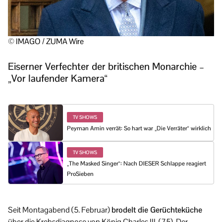
© IMAGO / ZUMA Wire
Eiserner Verfechter der britischen Monarchie –
„Vor laufender Kamera“
TV SHOWS
Peyman Amin verrät: So hart war „Die Verräter“ wirklich
TV SHOWS
„The Masked Singer“: Nach DIESER Schlappe reagiert
ProSieben
Seit Montagabend (5. Februar)
brodelt die Gerüchteküche
über die Krebsdiagnose von König Charles III. (75). Der