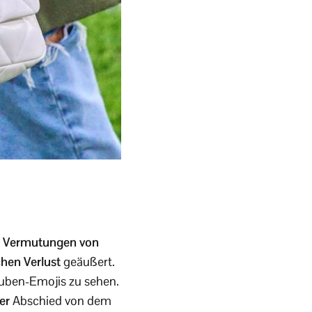
r
Vermutungen von
chen Verlust
geäußert.
uben-Emojis zu sehen.
ier
Abschied von dem