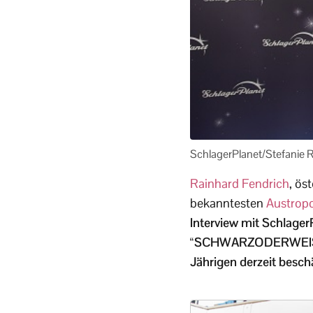
SchlagerPlanet/Stefanie R
Rainhard Fendrich
, ös
bekanntesten
Austrop
Interview mit Schlager
“SCHWARZODERWEISS”, 
Jährigen derzeit beschä