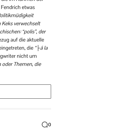
 Fendrich etwas
olitikmüdigkeit
n Keks verwechselt
hischen: “polis”, der
zug auf die aktuelle
ingetreten, die
“├á la
gwriter nicht um
 oder Themen, die
0