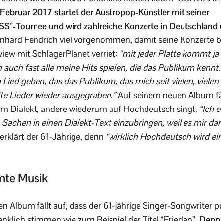
Februar 2017 startet der Austropop-Künstler mit seiner
ournee und wird zahlreiche Konzerte in Deutschland u
inhard Fendrich viel vorgenommen, damit seine Konzerte b
view mit SchlagerPlanet verriet:
“mit jeder Platte kommt ja
h auch fast alle meine Hits spielen, die das Publikum kennt
ied geben, das das Publikum, das mich seit vielen, vielen 
lte Lieder wieder ausgegraben.”
Auf seinem neuen Album fäl
 im Dialekt, andere wiederum auf Hochdeutsch singt.
“Ich 
 Sachen in einen Dialekt-Text einzubringen, weil es mir d
 erklärt der 61-Jährige, denn
“wirklich Hochdeutsch wird ein
mte Musik
en Album fällt auf, dass der 61-jährige Singer-Songwriter 
enklich stimmen wie zum Beispiel der Titel “Frieden”.
Denn 