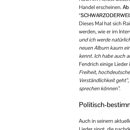
Handel erscheinen.
Ab 
“SCHWARZODERWEISS”-T
Dieses Mal hat sich Ra
werden, wie er im Inter
und ich werde natürlic
neuen Album kaum ein L
kennt. Ich habe auch a
Fendrich einige Lieder
Freiheit, hochdeutsche
Verständlichkeit geht”
,
sprechen können”
.
Politisch-bestim
Auch in seinem aktuell
Lieder singt, die nachd