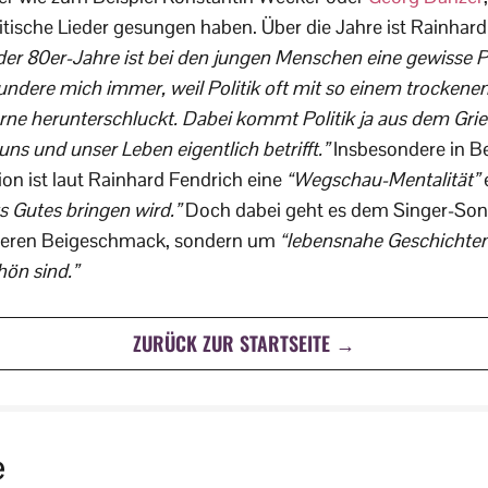
ische Lieder gesungen haben. Über die Jahre ist Rainhard
der 80er-Jahre ist bei den jungen Menschen eine gewisse P
undere mich immer, weil Politik oft mit so einem trockene
rne herunterschluckt. Dabei kommt Politik ja aus dem Griec
 uns und unser Leben eigentlich betrifft.”
Insbesondere in Be
ion ist laut Rainhard Fendrich eine
“Wegschau-Mentalität”
e
s Gutes bringen wird.”
Doch dabei geht es dem Singer-Son
teren Beigeschmack, sondern um
“lebensnahe Geschichten
hön sind.”
ZURÜCK ZUR STARTSEITE →
e