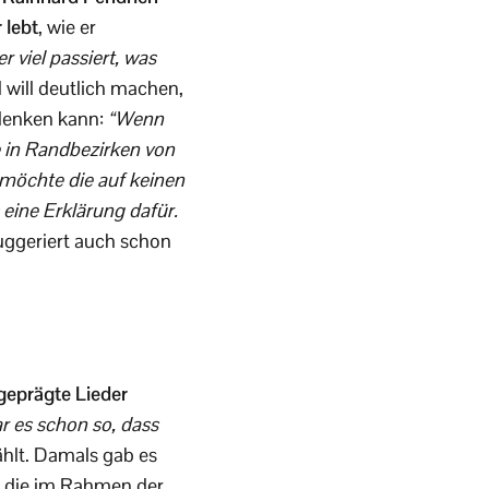
 lebt
, wie er
er viel passiert, was
 will deutlich machen,
 denken kann:
“Wenn
 in Randbezirken von
 möchte die auf keinen
 eine Erklärung dafür.
ggeriert auch schon
 geprägte Lieder
r es schon so, dass
ählt. Damals gab es
, die im Rahmen der