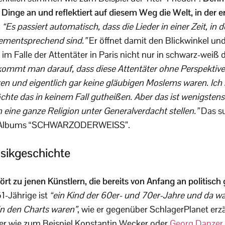
Dinge an und reflektiert auf diesem Weg die Welt, in der er
:
“Es passiert automatisch, dass die Lieder in einer Zeit, in d
dementsprechend sind.”
Er öffnet damit den Blickwinkel und
im Falle der Attentäter in Paris nicht nur in schwarz-weiß
kommt man darauf, dass diese Attentäter ohne Perspektive
en und eigentlich gar keine gläubigen Moslems waren. Ich
öchte das in keinem Fall gutheißen. Aber das ist wenigstens
 eine ganze Religion unter Generalverdacht stellen.”
Das su
uen Albums “SCHWARZODERWEISS”.
sikgeschichte
rt zu jenen Künstlern, die bereits von Anfang an politisch
1-Jährige ist
“ein Kind der 60er- und 70er-Jahre und da wa
 in den Charts waren”
, wie er gegenüber SchlagerPlanet erz
ler wie zum Beispiel Konstantin Wecker oder
Georg Danzer