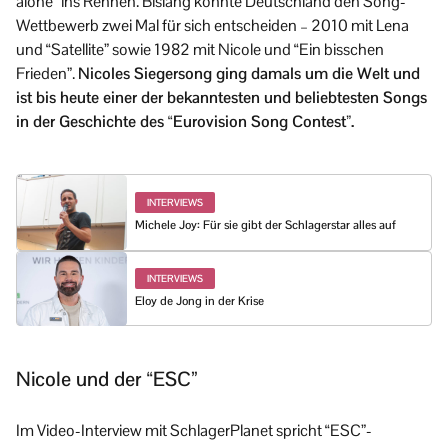
alone” ins Rennen. Bislang konnte Deutschland den Song-
Wettbewerb zwei Mal für sich entscheiden – 2010 mit Lena
und “Satellite” sowie 1982 mit Nicole und “Ein bisschen
Frieden”.
Nicoles Siegersong ging damals um die Welt und
ist bis heute einer der bekanntesten und beliebtesten Songs
in der Geschichte des “Eurovision Song Contest”.
INTERVIEWS
Michele Joy: Für sie gibt der Schlagerstar alles auf
INTERVIEWS
Eloy de Jong in der Krise
Nicole und der “ESC”
Im Video-Interview mit SchlagerPlanet spricht “ESC”-