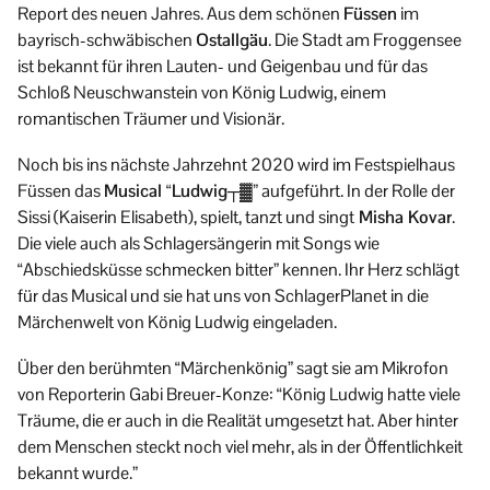
Report des neuen Jahres. Aus dem schönen
Füssen
im
bayrisch-schwäbischen
Ostallgäu
. Die Stadt am Froggensee
ist bekannt für ihren Lauten- und Geigenbau und für das
Schloß Neuschwanstein von König Ludwig, einem
romantischen Träumer und Visionär.
Noch bis ins nächste Jahrzehnt 2020 wird im Festspielhaus
Füssen das
Musical “Ludwig┬▓”
aufgeführt. In der Rolle der
Sissi (Kaiserin Elisabeth), spielt, tanzt und singt
Misha Kovar
.
Die viele auch als Schlagersängerin mit Songs wie
“Abschiedsküsse schmecken bitter” kennen. Ihr Herz schlägt
für das Musical und sie hat uns von SchlagerPlanet in die
Märchenwelt von König Ludwig eingeladen.
Über den berühmten “Märchenkönig” sagt sie am Mikrofon
von Reporterin Gabi Breuer-Konze: “König Ludwig hatte viele
Träume, die er auch in die Realität umgesetzt hat. Aber hinter
dem Menschen steckt noch viel mehr, als in der Öffentlichkeit
bekannt wurde.”