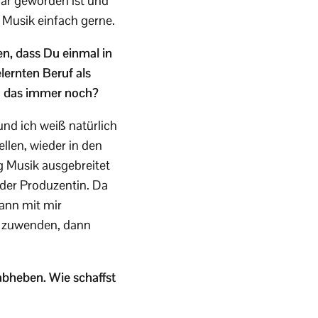
ulär geworden ist und
e Musik einfach gerne.
en, dass Du einmal in
lernten Beruf als
Du das immer noch?
und ich weiß natürlich
llen, wieder in den
g Musik ausgebreitet
oder Produzentin. Da
wann mit mir
n zuwenden, dann
 abheben. Wie schaffst