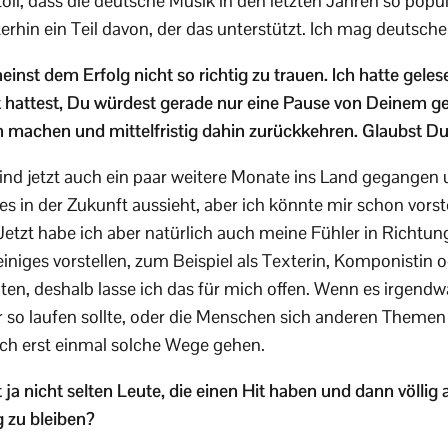
toll, dass die deutsche Musik in den letzten Jahren so pop
erhin ein Teil davon, der das unterstützt. Ich mag deutsch
inst dem Erfolg nicht so richtig zu trauen. Ich hatte geles
 hattest, Du würdest gerade nur eine Pause von Deinem ge
in machen und mittelfristig dahin zurückkehren. Glaubst 
ind jetzt auch ein paar weitere Monate ins Land gegangen 
s in der Zukunft aussieht, aber ich könnte mir schon vorste
Jetzt habe ich aber natürlich auch meine Fühler in Richtun
iniges vorstellen, zum Beispiel als Texterin, Komponistin 
iten, deshalb lasse ich das für mich offen. Wenn es irgend
r so laufen sollte, oder die Menschen sich anderen Theme
ich erst einmal solche Wege gehen.
 ja nicht selten Leute, die einen Hit haben und dann völlig
 zu bleiben?