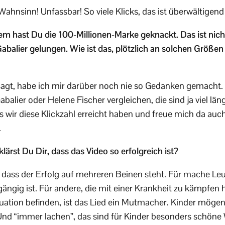
Wahnsinn! Unfassbar! So viele Klicks, das ist überwältigend
lem hast Du die 100-Millionen-Marke geknackt. Das ist nic
abalier gelungen. Wie ist das, plötzlich an solchen Größ
sagt, habe ich mir darüber noch nie so Gedanken gemacht
alier oder Helene Fischer vergleichen, die sind ja viel län
 wir diese Klickzahl erreicht haben und freue mich da auch
.
lärst Du Dir, dass das Video so erfolgreich ist?
 dass der Erfolg auf mehreren Beinen steht. Für mache Leut
ngängig ist. Für andere, die mit einer Krankheit zu kämpfen 
uation befinden, ist das Lied ein Mutmacher. Kinder mögen
t. Und “immer lachen”, das sind für Kinder besonders schöne