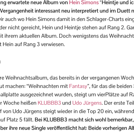
 lang erwartete neue Album von
Hein Simons
“Heintje und ic
 Vergangenheit interessant neu interpretiert und im Duett
r auch wo Hein Simons damit in den Schlager-Charts einge
eider nicht gereicht, Hein und Heintje stehen auf Rang 2. 
t ihrem aktuellen Album. Doch wenigstens das Weihnach
t Hein auf Rang 3 verwiesen.
n
re Weihnachtsalbum, das bereits in der vergangenen Woch
gut machen: “Weihnachten mit
Fantasy
”, für das die beiden
allplatte ausgezeichnet wurden, steigt um vierPlätze auf R
er Woche heißen
KLUBBB3
und
Udo Jürgens
. Der erste Te
f von Udo Jürgens steigt wieder in die Top 20 ein, während 
f Platz 5 fällt.
Bei KLUBBB3 macht sich wohl bemerkbar, 
 ihre neue Single veröffentlicht hat: Beide vorherigen Al