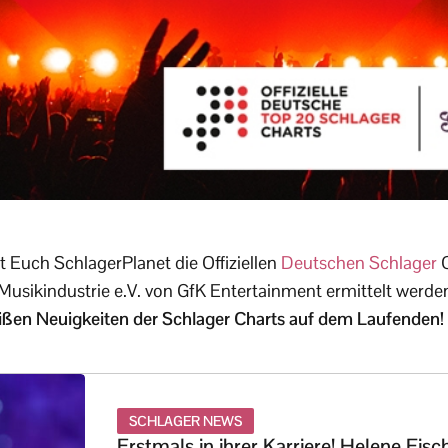
 Euch SchlagerPlanet die Offiziellen
Deutschen Schlager
C
usikindustrie e.V. von GfK Entertainment ermittelt werde
ißen Neuigkeiten der Schlager Charts auf dem Laufenden!
SCHLAGER NEWS
Erstmals in ihrer Karriere! Helene Fisc