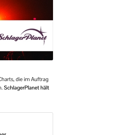
harts, die im Auftrag
n.
SchlagerPlanet hält
her