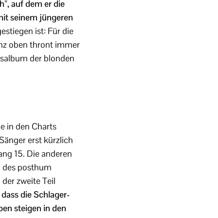
h”, auf dem er die
 mit seinem jüngeren
stiegen ist: Für die
Ganz oben thront immer
tsalbum der blonden
e in den Charts
 Sänger erst kürzlich
ang 15. Die anderen
il des posthum
der zweite Teil
dass die Schlager-
ben steigen in den