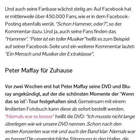
Und auch seine Fanbase wächst stetig an: Auf Facebook hat
er mittlerweile über 450.000 Fans, wie er in dem Facebook-
Posting ebenfalls verrät.
“Schon Hammer, oder?”
, so der
Kommentar dazu. Und ja, auch seine Fans finden das
“Hammer”
.
“Peter ist ein toller Musiker”
heißt es zum Beispiel
auf seiner Facebook-Seite und ein weiterer Kommentar lautet:
“Ein Mensch und Musiker der Extraklasse”
.
Peter Maffay für Zuhause
Vor zwei Wochen erst hat Peter Maffay seine DVD und Blu-
ray angekündigt, auf der die schönsten Momente der “Wenn
das so ist”-Tour festgehalten sind.
Gemeinsam mit einem
limitierten Fotobuch kann diese ab sofort bestellt werden.
“Niemals war es besser”
heißt die DVD:
“Ich musste nicht lange
überlegen wie wir unsere DVD nennen. Schon nach den
ersten Konzerten war mir und auch der Band klar: Niemals war
es besser! Die unvergleichliche Stimmung in den Hallen, die