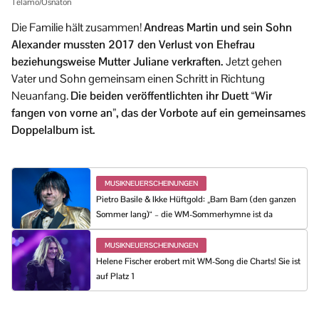
Telamo/Osnaton
Die Familie hält zusammen!
Andreas Martin und sein Sohn
Alexander mussten 2017 den Verlust von Ehefrau
beziehungsweise Mutter Juliane verkraften.
Jetzt gehen
Vater und Sohn gemeinsam einen Schritt in Richtung
Neuanfang.
Die beiden veröffentlichten ihr Duett “Wir
fangen von vorne an”, das der Vorbote auf ein gemeinsames
Doppelalbum ist.
MUSIKNEUERSCHEINUNGEN
Pietro Basile & Ikke Hüftgold: „Bam Bam (den ganzen
Sommer lang)“ – die WM-Sommerhymne ist da
MUSIKNEUERSCHEINUNGEN
Helene Fischer erobert mit WM-Song die Charts! Sie ist
auf Platz 1