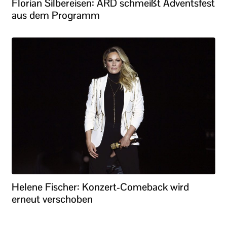
Florian Silbereisen: ARD schmeißt Adventsfest
aus dem Programm
Helene Fischer: Konzert-Comeback wird
erneut verschoben