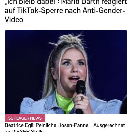
„Ich bleib dabei“: Mario Barth reagiert
auf TikTok-Sperre nach Anti-Gender-
Video
SCHLAGER NEWS
Beatrice Egli: Peinliche Hosen-Panne – Ausgerechnet
an DIESER Stelle