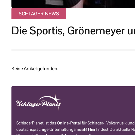
SCHLAGER NEWS
Die Sportis, Grönemeyer u
Keine Artikel gefunden.
SchlagerPlanet ist das Online-Portal für Schlager-, Volksmusik und
deutschsprachige Unterhaltungsmusik! Hier findest Du aktuelle Ne