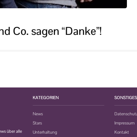
nd Co. sagen “Danke”!
KATEGORIEN
SONSTIGES
News
Datenschut
Stars
Impressum
ws über alle
Unterhaltung
Kontakt