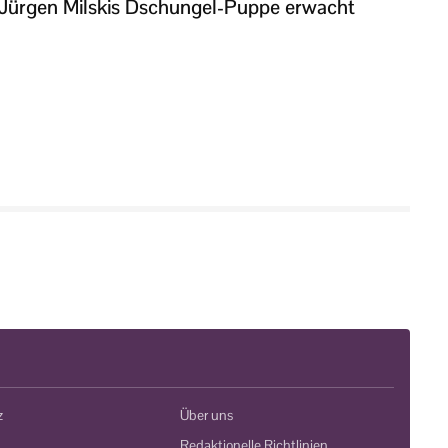
Jürgen Milskis Dschungel-Puppe erwacht
z
Über uns
Redaktionelle Richtlinien