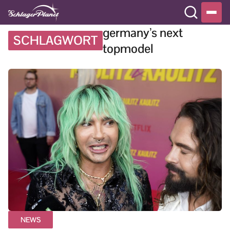
germany’s next
SCHLAGWORT
topmodel
NEWS