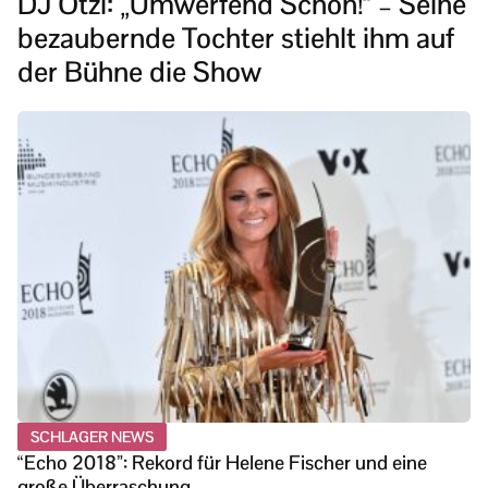
DJ Ötzi: „Umwerfend Schön!“ – Seine
bezaubernde Tochter stiehlt ihm auf
der Bühne die Show
SCHLAGER NEWS
“Echo 2018”: Rekord für Helene Fischer und eine
große Überraschung