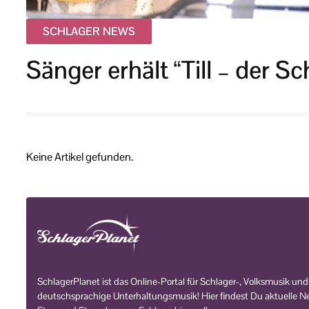
SCHLAGER NEWS
Sänger erhält “Till – der 
Keine Artikel gefunden.
SchlagerPlanet ist das Online-Portal für Schlager-, Volksmusik und
deutschsprachige Unterhaltungsmusik! Hier findest Du aktuelle Ne