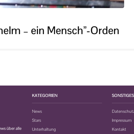
Schelm – ein Mensch”-Orden
KATEGORIEN
SONSTIGES
News
Datenschut
Stars
Impressum
ws über alle
Unterhaltung
Kontakt