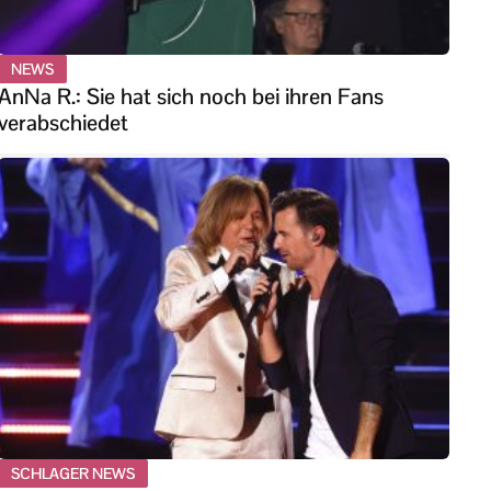
NEWS
AnNa R.: Sie hat sich noch bei ihren Fans
verabschiedet
SCHLAGER NEWS