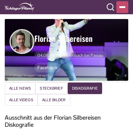
Florian Silbereisen
04.08.1981
Tiefenbach bei Passau
Facebook
© imago images / osnapix
ALLE NEWS
STECKBRIEF
DISKOGRAFIE
ALLE VIDEOS
ALLE BILDER
Ausschnitt aus der Florian Silbereisen
Diskografie