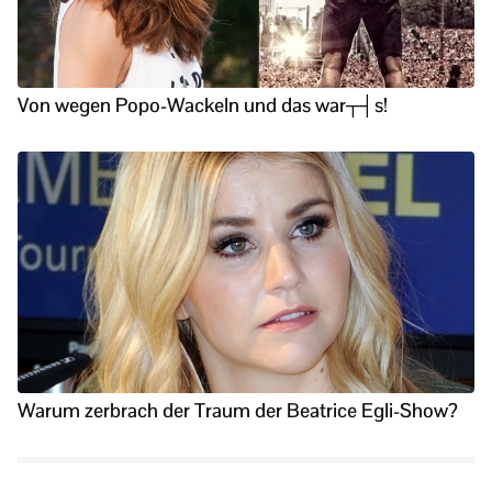
Von wegen Popo-Wackeln und das war┬┤s!
Warum zerbrach der Traum der Beatrice Egli-Show?