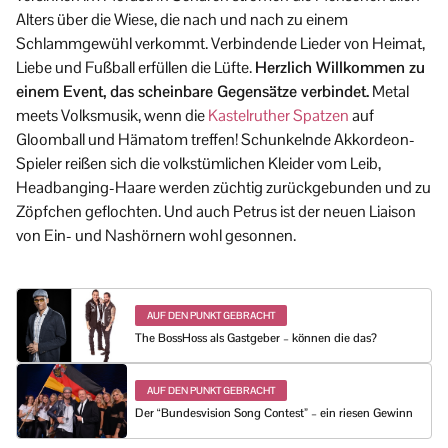
Alters über die Wiese, die nach und nach zu einem
Schlammgewühl verkommt. Verbindende Lieder von Heimat,
Liebe und Fußball erfüllen die Lüfte.
Herzlich Willkommen zu
einem Event, das scheinbare Gegensätze verbindet.
Metal
meets Volksmusik, wenn die
Kastelruther Spatzen
auf
Gloomball und Hämatom treffen! Schunkelnde Akkordeon-
Spieler reißen sich die volkstümlichen Kleider vom Leib,
Headbanging-Haare werden züchtig zurückgebunden und zu
Zöpfchen geflochten. Und auch Petrus ist der neuen Liaison
von Ein- und Nashörnern wohl gesonnen.
AUF DEN PUNKT GEBRACHT
The BossHoss als Gastgeber – können die das?
AUF DEN PUNKT GEBRACHT
Der “Bundesvision Song Contest” – ein riesen Gewinn