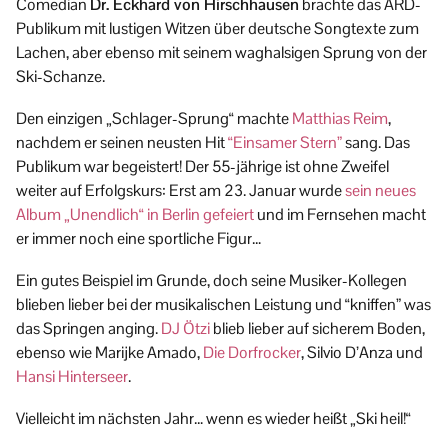
Comedian
Dr. Eckhard von Hirschhausen
brachte das ARD-
Publikum mit lustigen Witzen über deutsche Songtexte zum
Lachen, aber ebenso mit seinem waghalsigen Sprung von der
Ski-Schanze.
Den einzigen „Schlager-Sprung“ machte
Matthias Reim
,
nachdem er seinen neusten Hit
“Einsamer Stern”
sang. Das
Publikum war begeistert! Der 55-jährige ist ohne Zweifel
weiter auf Erfolgskurs: Erst am 23. Januar wurde
sein neues
Album „Unendlich“ in Berlin gefeiert
und im Fernsehen macht
er immer noch eine sportliche Figur…
Ein gutes Beispiel im Grunde, doch seine Musiker-Kollegen
blieben lieber bei der musikalischen Leistung und “kniffen” was
das Springen anging.
DJ Ötzi
blieb lieber auf sicherem Boden,
ebenso wie Marijke Amado,
Die Dorfrocker
, Silvio D’Anza und
Hansi Hinterseer
.
Vielleicht im nächsten Jahr… wenn es wieder heißt „Ski heil!“