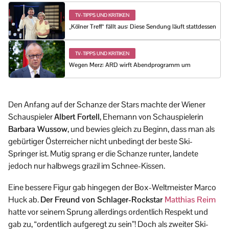
TV-TIPPS UND KRITIKEN
„Kölner Treff“ fällt aus: Diese Sendung läuft stattdessen
TV-TIPPS UND KRITIKEN
Wegen Merz: ARD wirft Abendprogramm um
Den Anfang auf der Schanze der Stars machte der Wiener
Schauspieler
Albert Fortell
, Ehemann von Schauspielerin
Barbara Wussow
, und bewies gleich zu Beginn, dass man als
gebürtiger Österreicher nicht unbedingt der beste Ski-
Springer ist. Mutig sprang er die Schanze runter, landete
jedoch nur halbwegs grazil im Schnee-Kissen.
Eine bessere Figur gab hingegen der Box-Weltmeister Marco
Huck ab.
Der Freund von Schlager-Rockstar
Matthias Reim
hatte vor seinem Sprung allerdings ordentlich Respekt und
gab zu, “ordentlich aufgeregt zu sein”! Doch als zweiter Ski-