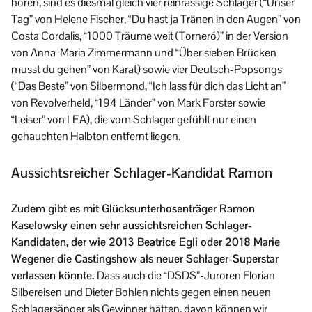
hören, sind es diesmal gleich vier reinrassige Schlager (“Unser
Tag” von Helene Fischer, “Du hast ja Tränen in den Augen” von
Costa Cordalis, “1000 Träume weit (Torneró)” in der Version
von Anna-Maria Zimmermann und “Über sieben Brücken
musst du gehen” von Karat) sowie vier Deutsch-Popsongs
(“Das Beste” von Silbermond, “Ich lass für dich das Licht an”
von Revolverheld, “194 Länder” von Mark Forster sowie
“Leiser” von LEA), die vom Schlager gefühlt nur einen
gehauchten Halbton entfernt liegen.
Aussichtsreicher Schlager-Kandidat Ramon
Zudem gibt es mit Glücksunterhosenträger Ramon
Kaselowsky einen sehr aussichtsreichen Schlager-
Kandidaten, der wie 2013 Beatrice Egli oder 2018 Marie
Wegener die Castingshow als neuer Schlager-Superstar
verlassen könnte.
Dass auch die “DSDS”-Juroren Florian
Silbereisen und Dieter Bohlen nichts gegen einen neuen
Schlagersänger als Gewinner hätten, davon können wir