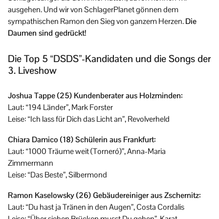
ausgehen. Und wir von SchlagerPlanet gönnen dem
sympathischen Ramon den Sieg von ganzem Herzen.
Die
Daumen sind gedrückt!
Die Top 5 “DSDS”-Kandidaten und die Songs der
3. Liveshow
Joshua Tappe (25) Kundenberater aus Holzminden:
Laut: “194 Länder”, Mark Forster
Leise: “Ich lass für Dich das Licht an”, Revolverheld
Chiara Damico (18) Schülerin aus Frankfurt:
Laut: “1000 Träume weit (Torneró)”, Anna-Maria
Zimmermann
Leise: “Das Beste”, Silbermond
Ramon Kaselowsky (26) Gebäudereiniger aus Zschernitz:
Laut: “Du hast ja Tränen in den Augen”, Costa Cordalis
Leise: “Über sieben Brücken musst Du geh
e
n”, Karat