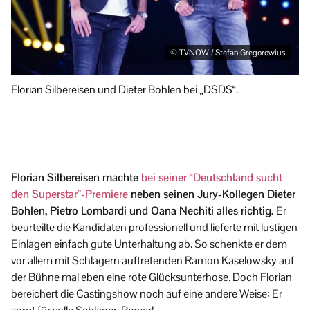
© TVNOW / Stefan Gregorowius
Di
Florian Silbereisen und Dieter Bohlen bei „DSDS“.
Si
Florian Silbereisen machte
bei seiner “Deutschland sucht
den Superstar”-Premiere
neben seinen Jury-Kollegen Dieter
Bohlen, Pietro Lombardi und Oana Nechiti alles richtig.
Er
beurteilte die Kandidaten professionell und lieferte mit lustigen
Einlagen einfach gute Unterhaltung ab. So schenkte er dem
vor allem mit Schlagern auftretenden Ramon Kaselowsky auf
der Bühne mal eben eine rote Glücksunterhose. Doch Florian
bereichert die Castingshow noch auf eine andere Weise: Er