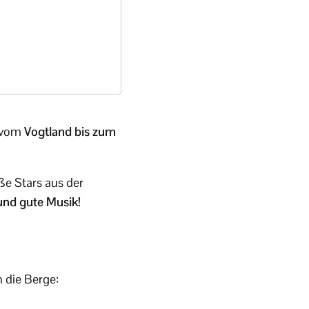
r vom
Vogtland bis zum
ße Stars aus der
und gute Musik!
 die Berge: