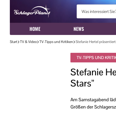
HOME
NEWS
Start
TV & Video
TV-Tipps und Kritiken
Stefanie Hertel präsentier
TV-TIPPS UND KRIT
Stefanie He
Stars”
Am Samstagabend lädt S
Größen der Schlagersz