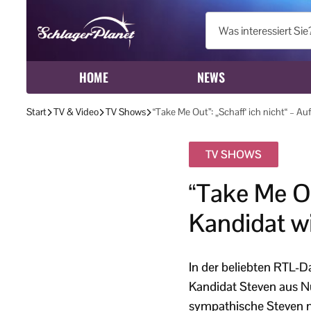
HOME
NEWS
Start
TV & Video
TV Shows
“Take Me Out”: „Schaff‘ ich nicht“ – A
TV SHOWS
“Take Me Ou
Kandidat w
In der beliebten RTL-D
Kandidat Steven aus Nü
sympathische Steven mi