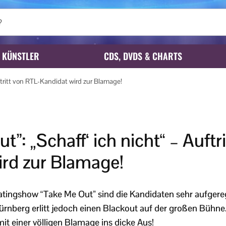
KÜNSTLER
CDS, DVDS & CHARTS
uftritt von RTL-Kandidat wird zur Blamage!
t”: „Schaff‘ ich nicht“ – Auftr
ird zur Blamage!
atingshow “Take Me Out” sind die Kandidaten sehr aufgere
rnberg erlitt jedoch einen Blackout auf der großen Bühne.
t einer völligen Blamage ins dicke Aus!