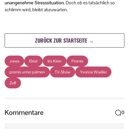
unangenehme Stresssituation
. Doch ob es tatsächlich so
schlimm wird, bleibt abzuwarten.
ZURÜCK ZUR STARTSEITE →
,news
Eklat
Iris Klein
Promis
promis unter palmen
TV-Show
Yvonne Woelke
Zoff
Kommentare
0