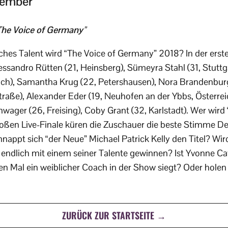
vember
The Voice of Germany”
elches Talent wird “The Voice of Germany” 2018? In der ers
lessandro Rütten (21, Heinsberg), Sümeyra Stahl (31, Stuttg
eich), Samantha Krug (22, Petershausen), Nora Brandenbur
raße), Alexander Eder (19, Neuhofen an der Ybbs, Österre
wager (26, Freising), Coby Grant (32, Karlstadt). Wer wird
ßen Live-Finale küren die Zuschauer die beste Stimme De
nappt sich “der Neue” Michael Patrick Kelly den Titel? Wird
endlich mit einem seiner Talente gewinnen? Ist Yvonne Ca
n Mal ein weiblicher Coach in der Show siegt? Oder holen
ZURÜCK ZUR STARTSEITE →