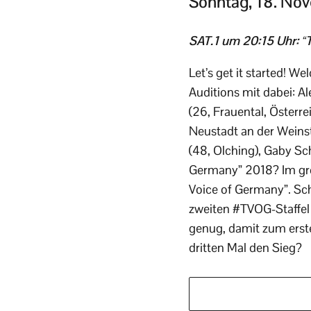
Sonntag, 18. No
SAT.1 um 20:15 Uhr: “
Let’s get it started! W
Auditions mit dabei: A
(26, Frauental, Österr
Neustadt an der Weinst
(48, Olching), Gaby Sch
Germany” 2018? Im gro
Voice of Germany”. Sch
zweiten #TVOG-Staffel 
genug, damit zum erste
dritten Mal den Sieg?