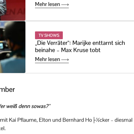
Mehr lesen
TV SHOWS
„Die Verräter“: Marijke enttarnt sich
beinahe – Max Kruse tobt
Mehr lesen
ember
er weiß denn sowas?”
it Kai Pflaume, Elton und Bernhard Ho├½cker – diesmal a
el.