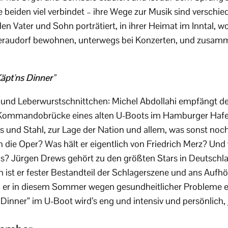
e beiden viel verbindet – ihre Wege zur Musik sind verschi
 Vater und Sohn porträtiert, in ihrer Heimat im Inntal, wo 
eraudorf bewohnen, unterwegs bei Konzerten, und zusam
äpt’ns Dinner”
 und Leberwurstschnittchen: Michel Abdollahi empfängt de
 Kommandobrücke eines alten U-Boots im Hamburger Hafe
 und Stahl, zur Lage der Nation und allem, was sonst noch
n die Oper? Was hält er eigentlich von Friedrich Merz? Und 
s? Jürgen Drews gehört zu den größten Stars in Deutschla
n ist er fester Bestandteil der Schlagerszene und ans Aufh
n er in diesem Sommer wegen gesundheitlicher Probleme ei
inner” im U-Boot wird’s eng und intensiv und persönlich, jen