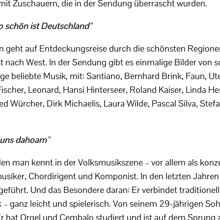
t Zuschauern, die in der Sendung überrascht wurden.
 schön ist Deutschland”
n geht auf Entdeckungsreise durch die schönsten Regione
t nach West. In der Sendung gibt es einmalige Bilder von
ge beliebte Musik, mit: Santiano, Bernhard Brink, Faun, U
Fischer, Leonard, Hansi Hinterseer, Roland Kaiser, Linda He
ied Würcher, Dirk Michaelis, Laura Wilde, Pascal Silva, Ste
i uns dahoam”
den man kennt in der Volksmusikszene – vor allem als konze
usiker, Chordirigent und Komponist. In den letzten Jahren
führt. Und das Besondere daran: Er verbindet traditionel
 – ganz leicht und spielerisch. Von seinem 29-jährigen S
Er hat Orgel und Cembalo studiert und ist auf dem Sprung 