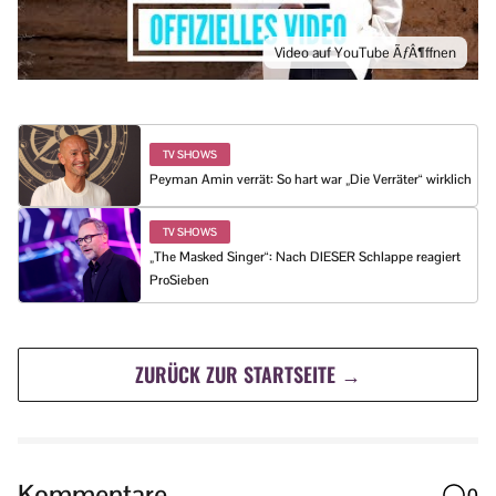
Video auf YouTube ÃƒÂ¶ffnen
TV SHOWS
Peyman Amin verrät: So hart war „Die Verräter“ wirklich
TV SHOWS
„The Masked Singer“: Nach DIESER Schlappe reagiert
ProSieben
ZURÜCK ZUR STARTSEITE →
Kommentare
0