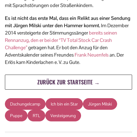
mit Sprachstörungen oder Straßenkindern.
Es ist nicht das erste Mal, dass ein Relikt aus einer Sendung
mit Jürgen Milski unter den Hammer kommt.
Im Dezember
2014 versteigerte der Stimmungssänger
bereits seinen
Rennanzug, den er bei der “TV Total Stock Car Crash
Challenge”
getragen hat. Er bot den Anzug für den
Adventskalender seines Freundes
Frank Neuenfels
an. Der
Erlös kam Kinderlachen e. V. zu Gute.
ZURÜCK ZUR STARTSEITE →
Dschungelcamp
Ich bin ein Star
Jürgen Milski
Puppe
RTL
Versteigerung