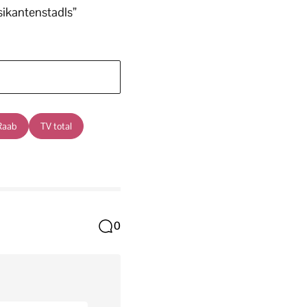
ikantenstadls”
Raab
TV total
0