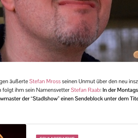
agen äußerte
Stefan Mross
seinen Unmut über den neu insz
n folgt ihm sein Namensvetter
Stefan Raab
:
In der Montag
owmaster der “Stadlshow” einen Sendeblock unter dem Tit