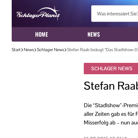
HOME
NEWS
Start
News
Schlager News
Stefan Raab beäugt “Das Stadlshow-D
SCHLAGER NEWS
Stefan Raa
Die “Stadlshow”-Premi
aller Zeiten gab es fü
Misserfolg ab – nun au