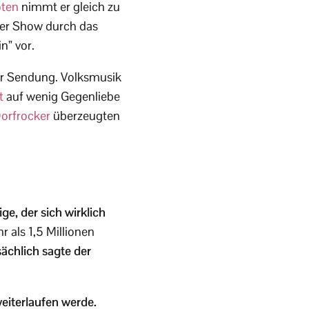
oten
nimmt er gleich zu
 der Show durch das
” vor.
der Sendung. Volksmusik
t
auf wenig Gegenliebe
orfrocker
überzeugten
ge, der sich wirklich
r als 1,5 Millionen
sächlich sagte der
eiterlaufen werde.