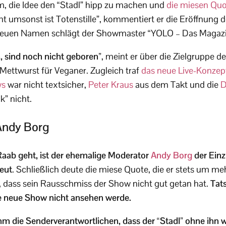
 die Idee den “Stadl” hipp zu machen und
die miesen Qu
ht umsonst ist Totenstille”, kommentiert er die Eröffnung
neuen Namen schlägt der Showmaster “YOLO – Das Magazin
n, sind noch nicht geboren”
, meint er über die Zielgruppe 
 Mettwurst für Veganer. Zugleich traf
das neue Live-Konzep
ws
war nicht textsicher,
Peter Kraus
aus dem Takt und die
D
k” nicht.
 Andy Borg
aab geht, ist der ehemalige Moderator
Andy Borg
der Einzi
eut
. Schließlich deute die miese Quote, die er stets um meh
, dass sein Rausschmiss der Show nicht gut getan hat.
Tat
ie neue Show nicht ansehen werde.
m die Senderverantwortlichen, dass der “Stadl” ohne ihn w