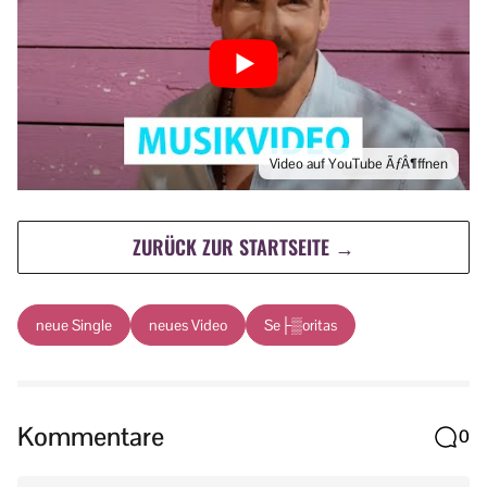
Video auf YouTube ÃƒÂ¶ffnen
ZURÜCK ZUR STARTSEITE →
neue Single
neues Video
Se├▒oritas
Kommentare
0