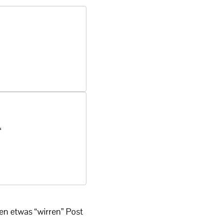
“
n etwas “wirren” Post