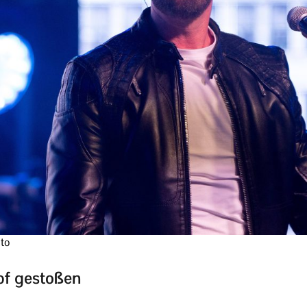
oto
pf gestoßen