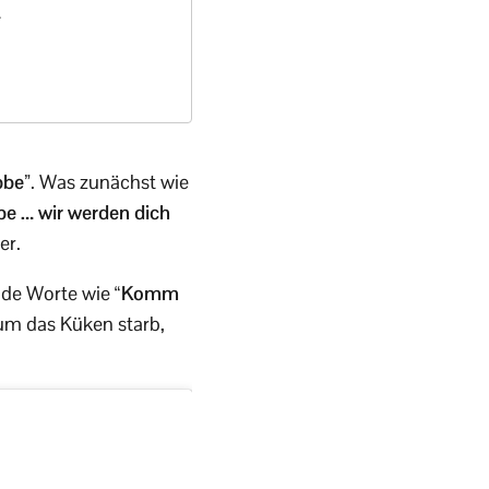
t
bbe”
. Was zunächst wie
be … wir werden dich
er.
nde Worte wie
“Komm
m das Küken starb,