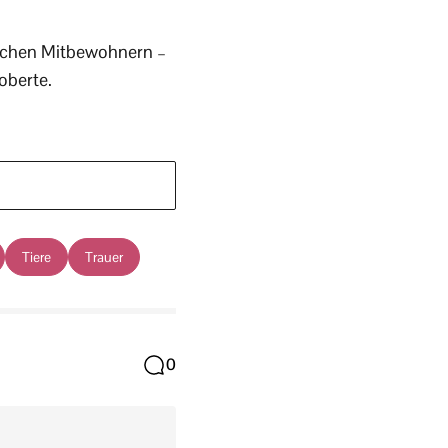
rischen Mitbewohnern –
oberte.
Tiere
Trauer
0