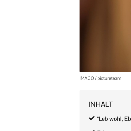
IMAGO / pictureteam
INHALT
“Leb wohl, E