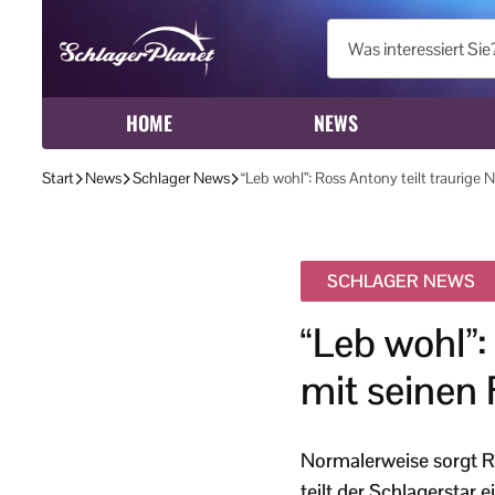
HOME
NEWS
Start
News
Schlager News
“Leb wohl”: Ross Antony teilt traurige
SCHLAGER NEWS
“Leb wohl”:
mit seinen
Normalerweise sorgt R
teilt der Schlagerstar 